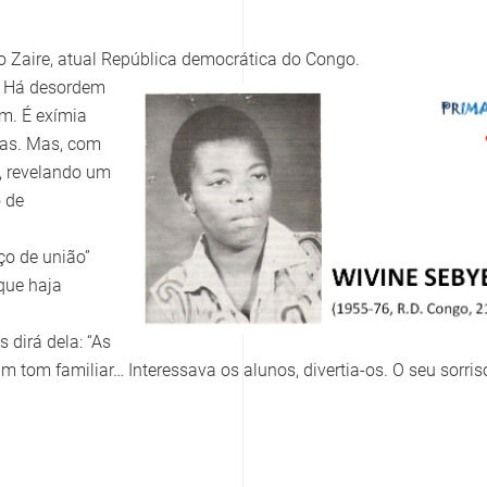
 Zaire, atual República democrática do Congo.
a. Há desordem
em. É exímia
rias. Mas, com
, revelando um
 de
ço de união”
que haja
 dirá dela: “As
 tom familiar… Interessava os alunos, divertia-os. O seu sorris