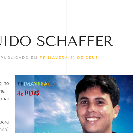
GUIDO SCHAFFER
. PUBLICADO EM
PRIMAVERA(S) DE DEUS
.
o, no
 na
o mar
para
ano).