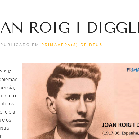
JOAN ROIG I DIGGL
 PUBLICADO EM
PRIMAVERA(S) DE DEUS
.
e: sua
roblemas
uência,
uanto o
futuros.
 fé e a
a e os
istia
r