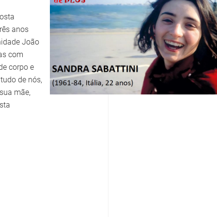
costa
Três anos
nidade João
oas com
de corpo e
tudo de nós,
 sua mãe,
sta