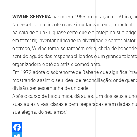
WIVINE SEBYERA
nasce em 1955 no coração da África, no
Na escola é inteligente mas, simultaneamente, turbulent
na sala de aula? É quase certo que ela esteja na sua orig
em fazer rir, inventar brincadeira divertidas e contar histó
o tempo, Wivine torna-se também séria, cheia de bondade
sentido agudo das responsabilidades e um grande talento
organizadora e até de atriz e comediante.
Em 1972 adota o sobrenome de Babane que significa “tra
mostrando assim o seu ideal de reconciliação: onde quer 
divisão, ser testemunha de unidade.
Após o curso de bioquímica, dá aulas. Um dos seus alunos
suas aulas vivas, claras e bem preparadas eram dadas num
sua alegria, do seu amor.”
Facebook