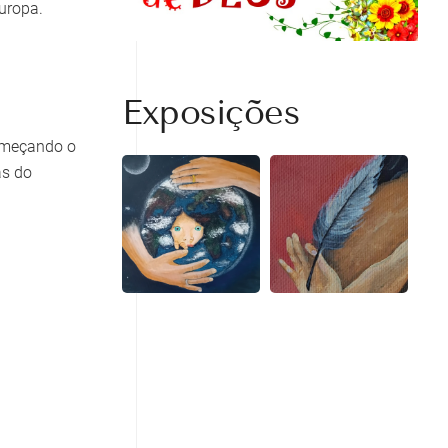
Europa.
Exposições
começando o
as do