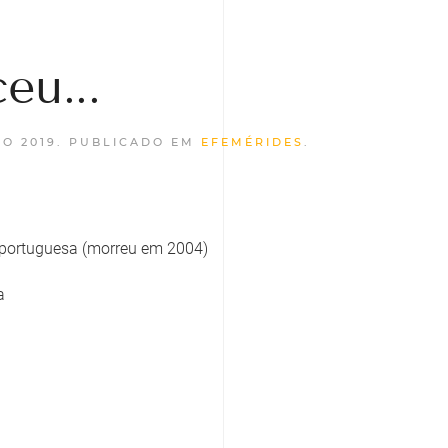
eu...
O 2019
. PUBLICADO EM
EFEMÉRIDES
.
a portuguesa (morreu em 2004)
a