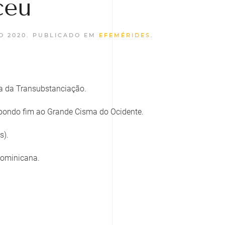
ceu
O 2020
. PUBLICADO EM
EFEMÉRIDES
.
ica da Transubstanciação.
 pondo fim ao Grande Cisma do Ocidente.
s).
Dominicana.