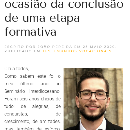
ocasião da conclusão
de uma etapa
formativa
ESCRITO POR JOÃO PEREIRA EM
25 MAIO 2020
.
PUBLICADO EM
TESTEMUNHOS VOCACIONAIS
.
Olá a todos,
Como sabem este foi o
meu último ano no
Seminário Interdiocesano.
Foram seis anos cheios de
tudo: de alegrias, de
conquistas, de
crescimento, de amizades,
mas também de esforço,