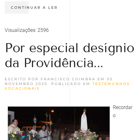
CONTINUAR A LER
Visualizações: 2596
Por especial desígnio
da Providência...
ESCRITO POR FRANCISCO COIMBRA EM
05
NOVEMBRO 2020
. PUBLICADO EM
TESTEMUNHOS
VOCACIONAIS
.
Recordar
o