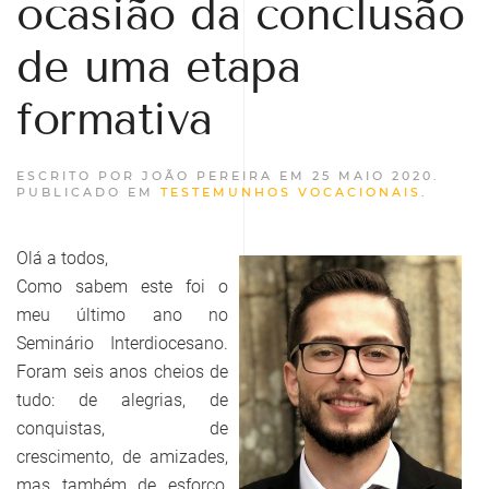
ocasião da conclusão
de uma etapa
formativa
ESCRITO POR JOÃO PEREIRA EM
25 MAIO 2020
.
PUBLICADO EM
TESTEMUNHOS VOCACIONAIS
.
Olá a todos,
Como sabem este foi o
meu último ano no
Seminário Interdiocesano.
Foram seis anos cheios de
tudo: de alegrias, de
conquistas, de
crescimento, de amizades,
mas também de esforço,