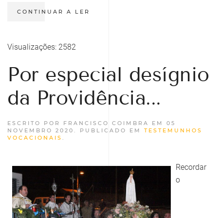
CONTINUAR A LER
Visualizações: 2582
Por especial desígnio
da Providência...
ESCRITO POR FRANCISCO COIMBRA EM
05
NOVEMBRO 2020
. PUBLICADO EM
TESTEMUNHOS
VOCACIONAIS
.
Recordar
o