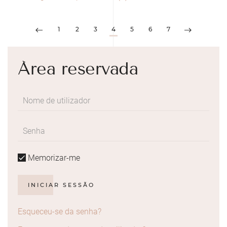
1
2
3
4
5
6
7
Área reservada
Memorizar-me
INICIAR SESSÃO
Esqueceu-se da senha?