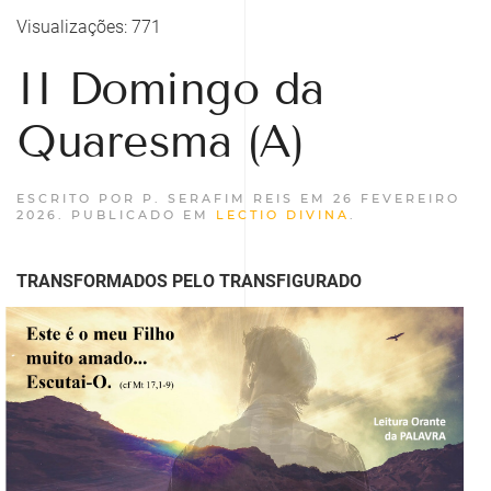
Visualizações: 771
II Domingo da
Quaresma (A)
ESCRITO POR P. SERAFIM REIS EM
26 FEVEREIRO
2026
. PUBLICADO EM
LECTIO DIVINA
.
TRANSFORMADOS PELO TRANSFIGURADO