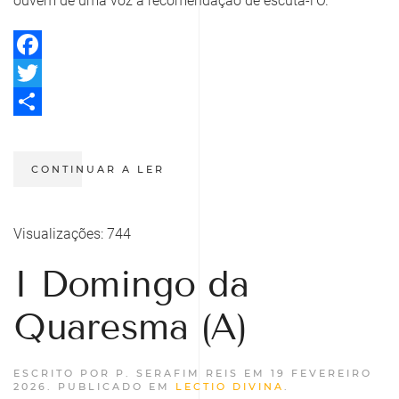
ouvem de uma voz a recomendação de escutá-l’O.
Facebook
Twitter
Share
CONTINUAR A LER
Visualizações: 744
I Domingo da
Quaresma (A)
ESCRITO POR P. SERAFIM REIS EM
19 FEVEREIRO
2026
. PUBLICADO EM
LECTIO DIVINA
.