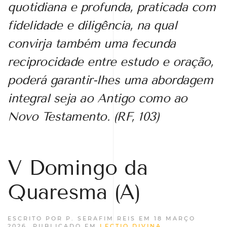
quotidiana e profunda, praticada com
fidelidade e diligência, na qual
convirja também uma fecunda
reciprocidade entre estudo e oração,
poderá garantir-lhes uma abordagem
integral seja ao Antigo como ao
Novo Testamento. (RF, 103)
V Domingo da
Quaresma (A)
ESCRITO POR P. SERAFIM REIS EM
18 MARÇO
2026
. PUBLICADO EM
LECTIO DIVINA
.