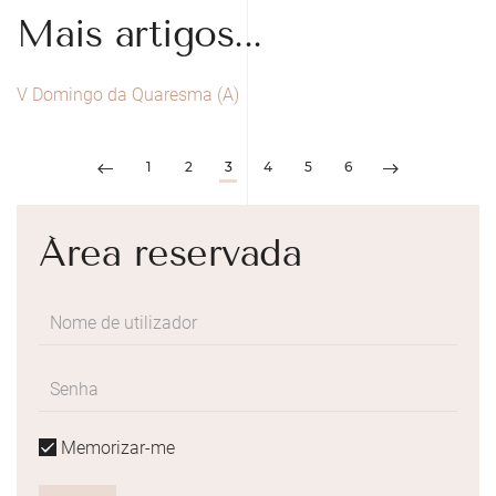
Mais artigos...
V Domingo da Quaresma (A)
1
2
3
4
5
6
Área reservada
Memorizar-me