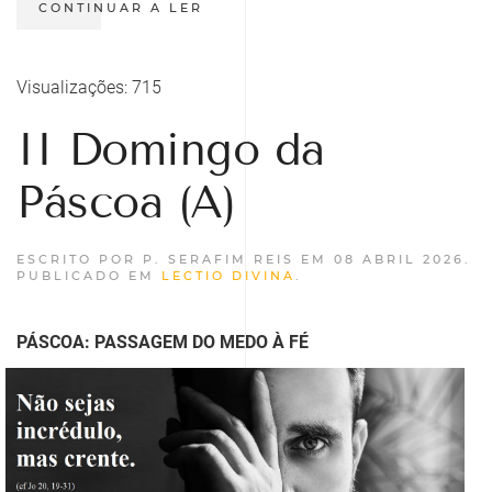
CONTINUAR A LER
Visualizações: 715
II Domingo da
Páscoa (A)
ESCRITO POR P. SERAFIM REIS EM
08 ABRIL 2026
.
PUBLICADO EM
LECTIO DIVINA
.
PÁSCOA: PASSAGEM DO MEDO À FÉ