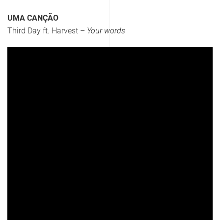
UMA CANÇÃO
Third Day ft. Harvest –
Your words