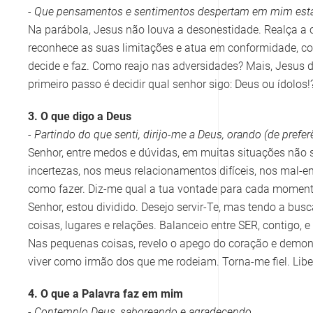
- Que pensamentos e sentimentos despertam em mim es
Na parábola, Jesus não louva a desonestidade. Realça a c
reconhece as suas limitações e atua em conformidade, com
decide e faz. Como reajo nas adversidades? Mais, Jesus 
primeiro passo é decidir qual senhor sigo: Deus ou ídolos
3. O que digo a Deus
- Partindo do que senti, dirijo-me a Deus, orando (de pref
Senhor, entre medos e dúvidas, em muitas situações não se
incertezas, nos meus relacionamentos difíceis, nos mal-en
como fazer. Diz-me qual a tua vontade para cada moment
Senhor, estou dividido. Desejo servir-Te, mas tendo a bus
coisas, lugares e relações. Balanceio entre SER, contigo, 
Nas pequenas coisas, revelo o apego do coração e demons
viver como irmão dos que me rodeiam. Torna-me fiel. Lib
4. O que a Palavra faz em mim
- Contemplo Deus, saboreando e agradecendo.