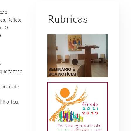
ção:
Rubricas
s. Reflete,
m. O
.
s
que fazer e
ências de
ilho Teu: