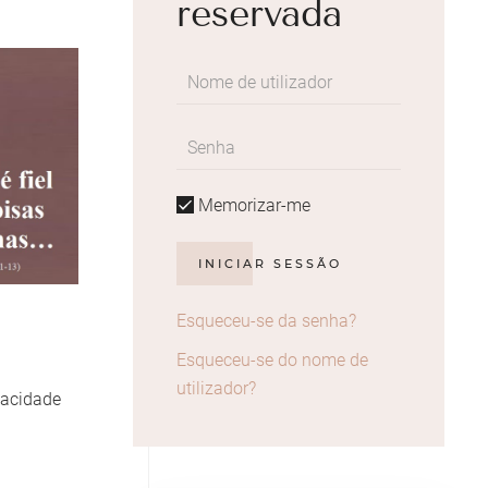
reservada
Memorizar-me
INICIAR SESSÃO
Esqueceu-se da senha?
Esqueceu-se do nome de
utilizador?
gacidade