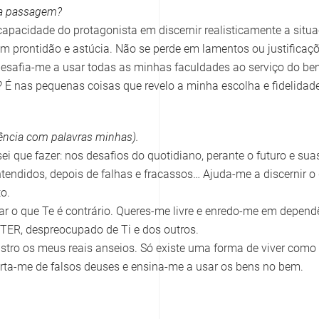
ta passagem?
apacidade do protagonista em discernir realisticamente a situa
 prontidão e astúcia. Não se perde em lamentos ou justificaçõe
desafia-me a usar todas as minhas faculdades ao serviço do be
!? É nas pequenas coisas que revelo a minha escolha e fidelidade
erência com palavras minhas).
i que fazer: nos desafios do quotidiano, perante o futuro e sua
tendidos, depois de falhas e fracassos… Ajuda-me a discernir o 
o.
car o que Te é contrário. Queres-me livre e enredo-me em depend
e TER, despreocupado de Ti e dos outros.
tro os meus reais anseios. Só existe uma forma de viver como f
erta-me de falsos deuses e ensina-me a usar os bens no bem.