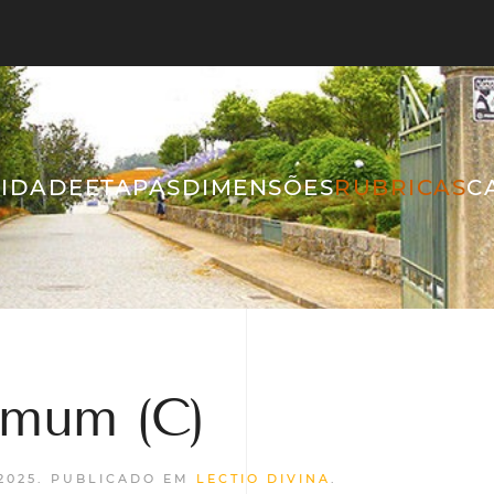
IDADE
ETAPAS
DIMENSÕES
RUBRICAS
C
mum (C)
2025
. PUBLICADO EM
LECTIO DIVINA
.